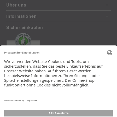
Über uns
Informationen
Sicher einkaufen
EXCELLENT
372 reviews from real customers
(last 12 months)
Total: 11290
Die Auswahl und die
Einfachheit der
Bestellung.
Ein Unternehmen der
Rid Stiftung.