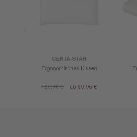
CENTA-STAR
sen
Ergonomisches Kissen
E
129,00 €
ab 69,95 €