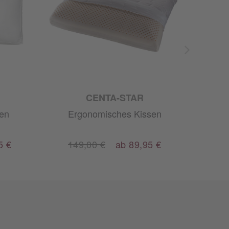
CENTA-STAR
en
Ergonomisches Kissen
E
5 €
149,00 €
ab 89,95 €