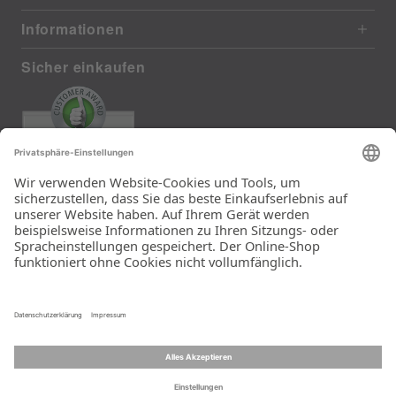
Informationen
Sicher einkaufen
EXCELLENT
385 reviews from real customers
(last 12 months)
Total: 11283
Die Auswahl und die
Einfachheit der
Bestellung.
Ein Unternehmen der
Rid Stiftung.