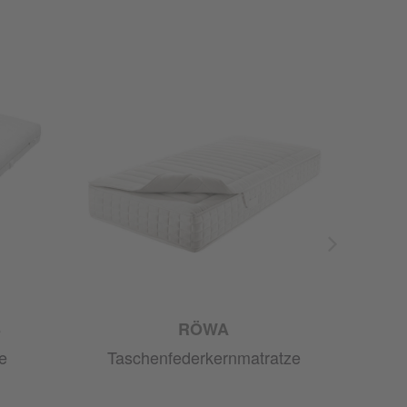
S
RÖWA
e
Taschenfederkernmatratze
Tas