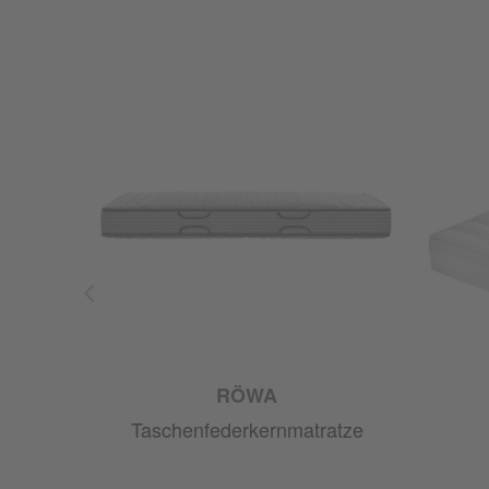
RÖWA
ze
Taschenfederkernmatratze