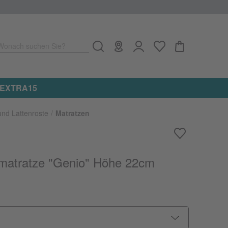
Wonach suchen Sie?
e: EXTRA15
und Lattenroste
Matratzen
matratze "Genio" Höhe 22cm