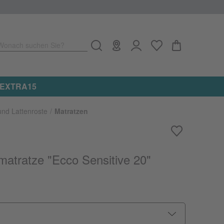
Wonach suchen Sie?
f alle reduzierten Artikel erhalten ★ Aktionscode: EXTRA15
und Lattenroste
Matratzen
atratze "Ecco Sensitive 20"