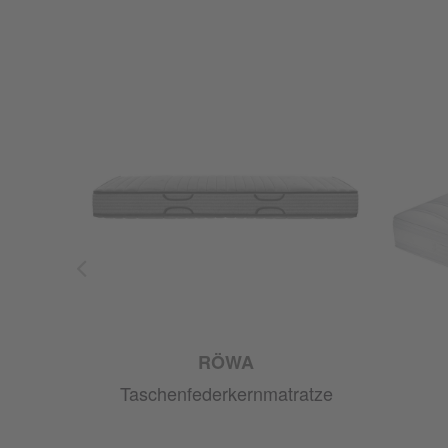
RÖWA
ze
Taschenfederkernmatratze