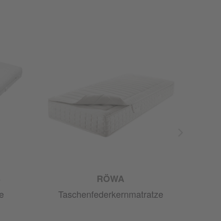
S
RÖWA
e
Taschenfederkernmatratze
Tas