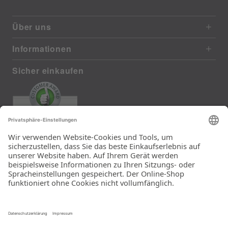
Über uns
Informationen
Sicher einkaufen
EXCELLENT
385 reviews from real customers
(last 12 months)
Total: 11283
Die Auswahl und die
Einfachheit der
Bestellung.
Ein Unternehmen der
Rid Stiftung.