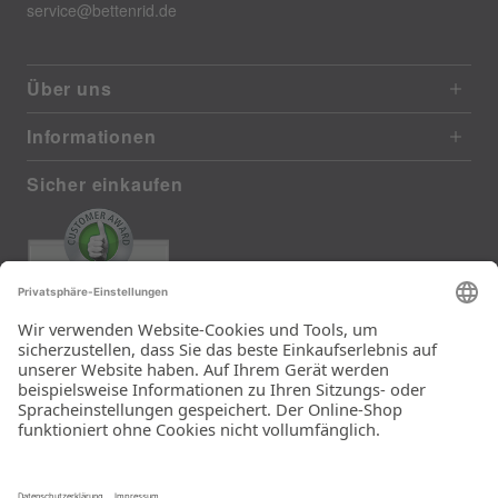
service@bettenrid.de
Über uns
Informationen
Sicher einkaufen
EXCELLENT
372 reviews from real customers
(last 12 months)
Total: 11290
Die Auswahl und die
Einfachheit der
Bestellung.
Ein Unternehmen der
Rid Stiftung.