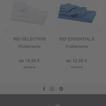
RID SELECTION
RID ESSENTIALS
A
Frottierserie
Frottierserie
ab 19,95 €
ab 12,95 €
29,95 €
17,95 €