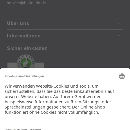
service@bettenrid.de
Über uns
Informationen
Sicher einkaufen
EXCELLENT
385 reviews from real customers
(last 12 months)
Total: 11283
Die Auswahl und die
Einfachheit der
Bestellung.
Ein Unternehmen der
Rid Stiftung.