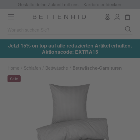
Gestalte deine Zukunft mit uns – Karriere entdecken.
Toggle
navigation
.
Jetzt 15% on top auf alle reduzierten Artikel erhalten.
Aktionscode: EXTRA15
Home
Schlafen
Bettwäsche
Bettwäsche-Garnituren