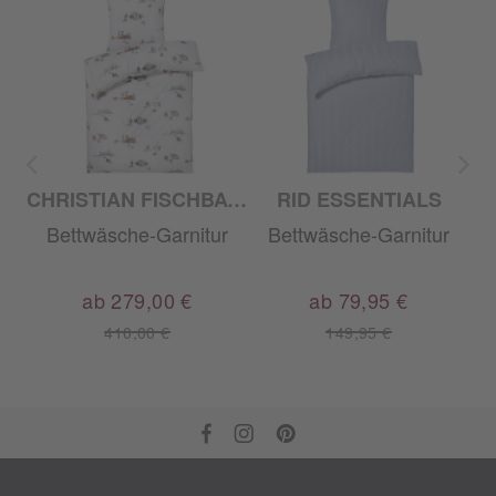
CHRISTIAN FISCHBACHER
RID ESSENTIALS
r
Bettwäsche-Garnitur
Bettwäsche-Garnitur
ab 279,00 €
ab 79,95 €
410,00 €
149,95 €