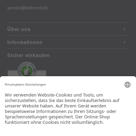
service@bettenrid.de
Über uns
Informationen
Sicher einkaufen
EXCELLENT
385 reviews from real customers
(last 12 months)
Total: 11283
Die Auswahl und die
Einfachheit der
Bestellung.