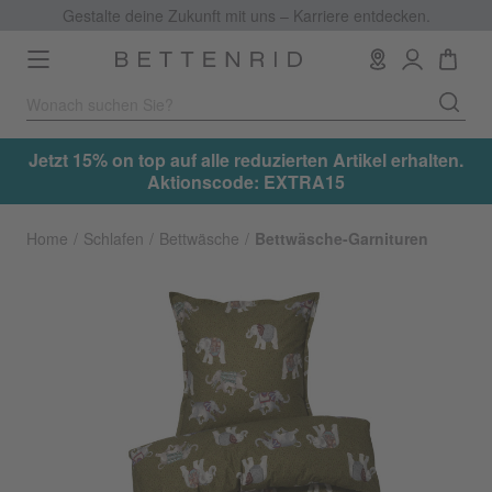
Gestalte deine Zukunft mit uns – Karriere entdecken.
Toggle
navigation
.
Jetzt 15% on top auf alle reduzierten Artikel erhalten.
Aktionscode: EXTRA15
Home
Schlafen
Bettwäsche
Bettwäsche-Garnituren