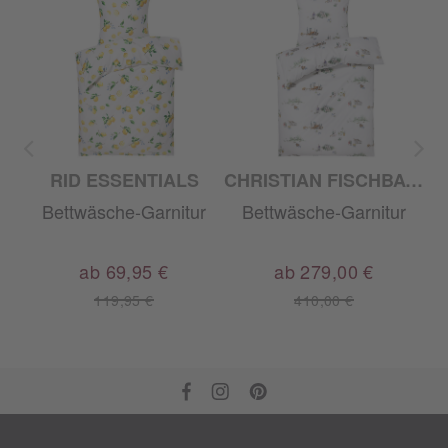
RID ESSENTIALS
CHRISTIAN FISCHBACHER
r
Bettwäsche-Garnitur
Bettwäsche-Garnitur
ab 69,95 €
ab 279,00 €
119,95 €
410,00 €