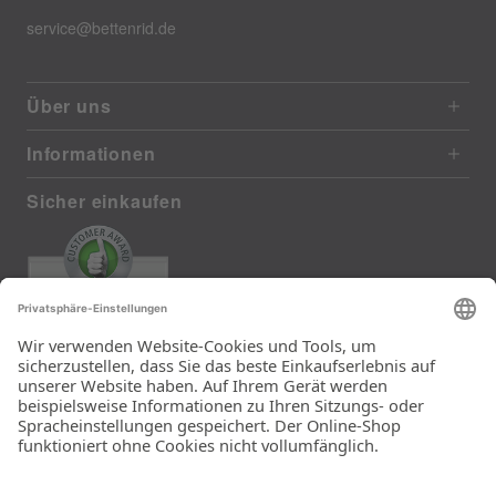
service@bettenrid.de
Über uns
Informationen
Sicher einkaufen
EXCELLENT
385 reviews from real customers
(last 12 months)
Total: 11283
Die Auswahl und die
Einfachheit der
Bestellung.