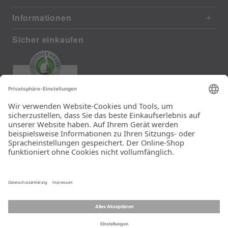
Informationen
Sicher einkaufen
EXCELLENT
385 reviews from real customers
(last 12 months)
Total: 11283
Die Auswahl und die
Einfachheit der
Bestellung.
Ein Unternehmen der
Rid Stiftung.