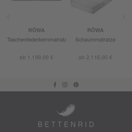
RÖWA
RÖWA
e
Taschenfederkernmatratze
Schaummatratze
ab 1.199,00 €
ab 2.116,00 €