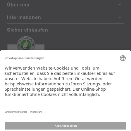
Über uns
Informationen
Sicher einkaufen
EXCELLENT
385 reviews from real customers
(last 12 months)
Total: 11283
Die Auswahl und die
Einfachheit der
Bestellung.
Ein Unternehmen der
Rid Stiftung.