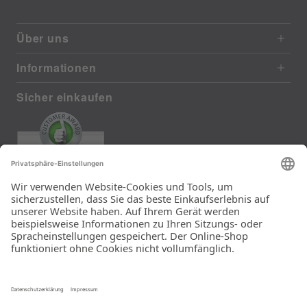
Über uns
Informationen
Sicher einkaufen
EXCELLENT
385 reviews from real customers
(last 12 months)
Total: 11283
Die Auswahl und die
Einfachheit der
Bestellung.
Ein Unternehmen der
Rid Stiftung.