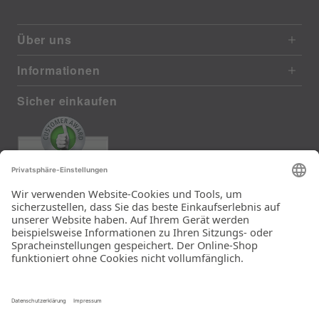
Über uns
Informationen
Sicher einkaufen
EXCELLENT
385 reviews from real customers
(last 12 months)
Total: 11283
Die Auswahl und die
Einfachheit der
Bestellung.
Ein Unternehmen der
Rid Stiftung.