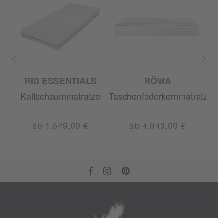
RID ESSENTIALS
RÖWA
ratze
Kaltschaummatratze
Taschenfederkernmatratze
Ta
ab 1.549,00 €
ab 4.943,00 €