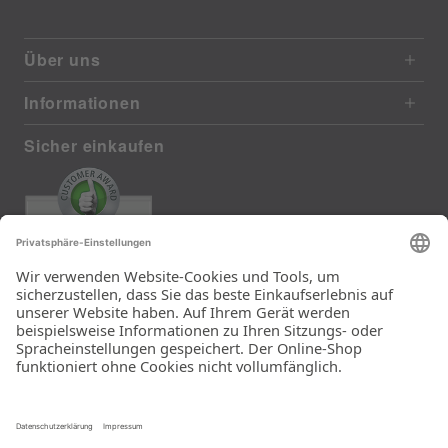
Über uns
Informationen
Sicher einkaufen
EXCELLENT
385 reviews from real customers
(last 12 months)
Total: 11283
Die Auswahl und die
Einfachheit der
Bestellung.
Ein Unternehmen der
Rid Stiftung.