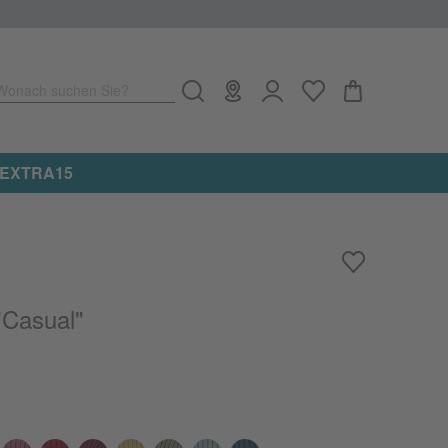
Wonach suchen Sie?
e: EXTRA15
n
"Casual"