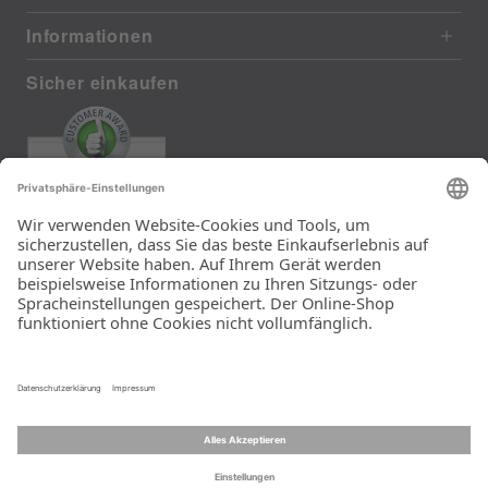
Informationen
Sicher einkaufen
EXCELLENT
385 reviews from real customers
(last 12 months)
Total: 11283
Die Auswahl und die
Einfachheit der
Bestellung.
Ein Unternehmen der
Rid Stiftung.