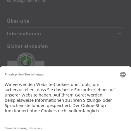
service@bettenrid.de
Über uns
Informationen
Sicher einkaufen
EXCELLENT
385 reviews from real customers
(last 12 months)
Total: 11283
Die Auswahl und die
Einfachheit der
Bestellung.
Ein Unternehmen der
Rid Stiftung.