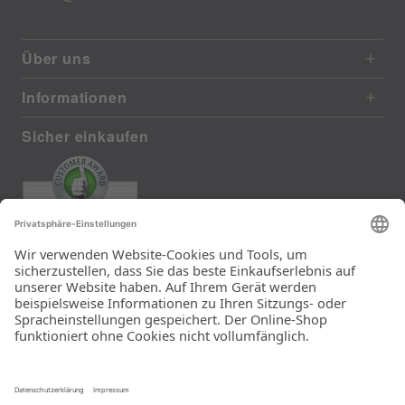
Über uns
Informationen
Sicher einkaufen
EXCELLENT
372 reviews from real customers
(last 12 months)
Total: 11290
Die Auswahl und die
Einfachheit der
Bestellung.
Ein Unternehmen der
Rid Stiftung.