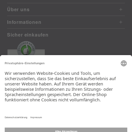
Über uns
Informationen
Sicher einkaufen
EXCELLENT
385 reviews from real customers
(last 12 months)
Total: 11283
Die Auswahl und die
Einfachheit der
Bestellung.
Ein Unternehmen der
Rid Stiftung.