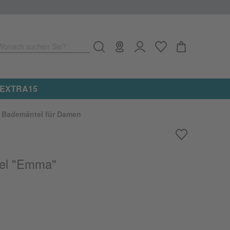
Wonach suchen Sie?
e: EXTRA15
Bademäntel für Damen
el "Emma"