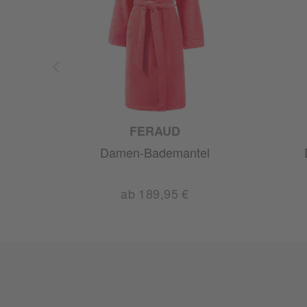
GIO
FERAUD
l
Damen-Bademantel
0 €
ab 189,95 €