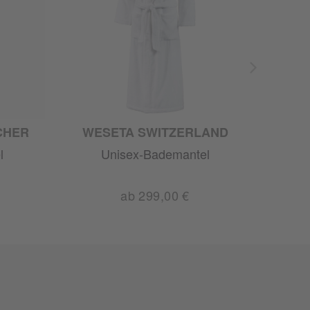
CHER
WESETA SWITZERLAND
WE
l
Unisex-Bademantel
Unis
ab 299,00 €