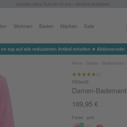
Gestalte deine Zukunft mit uns – Karriere entdecken.
fen
Wohnen
Baden
Marken
Sale
 on top auf alle reduzierten Artikel erhalten ★ Aktionscod
Home
Baden
Bademäntel
(1)
FERAUD
Damen-Bademant
189,95 €
Farbe:
pink