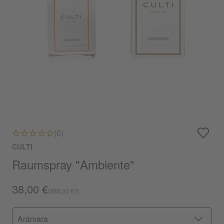
(0)
CULTI
Raumspray "Ambiente"
38,00 €
(380,00 €/l)
Aramara