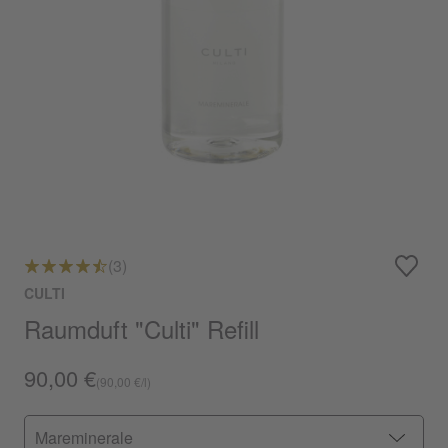
(3)
CULTI
Raumduft "Culti" Refill
90,00 €
(90,00 €/l)
Mareminerale