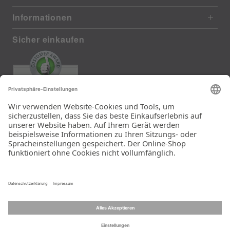
Informationen
Sicher einkaufen
EXCELLENT
372 reviews from real customers
(last 12 months)
Total: 11290
Die Auswahl und die
Einfachheit der
Bestellung.
Ein Unternehmen der
Rid Stiftung.