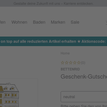
Gestalte deine Zukunft mit uns – Karriere entdecken.
fen
Wohnen
Baden
Marken
Sale
 on top auf alle reduzierten Artikel erhalten ★ Aktionscod
Home
(0)
BETTENRID
Geschenk-Gutsch
neutral
Bitte geben Sie den von I