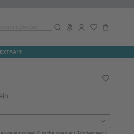
Wonach suchen Sie?
e: EXTRA15
ein
hnen gewünschten Gutscheinwert ein (Mindestwert 5