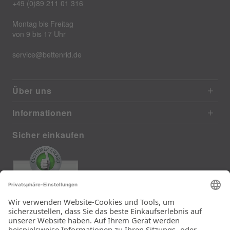
+49 (0)89 211 01 316
Montag bis Freitag
von 9 bis 17 Uhr
service@bettenrid.de
Über uns
Informationen
Sicher einkaufen
EXCELLENT
385 reviews from real customers
(last 12 months)
Total: 11283
Die Auswahl und die
Einfachheit der