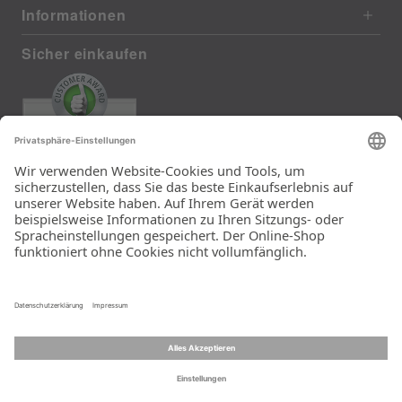
Informationen
Sicher einkaufen
EXCELLENT
385 reviews from real customers
(last 12 months)
Total: 11283
Die Auswahl und die
Einfachheit der
Bestellung.
Ein Unternehmen der
Rid Stiftung.