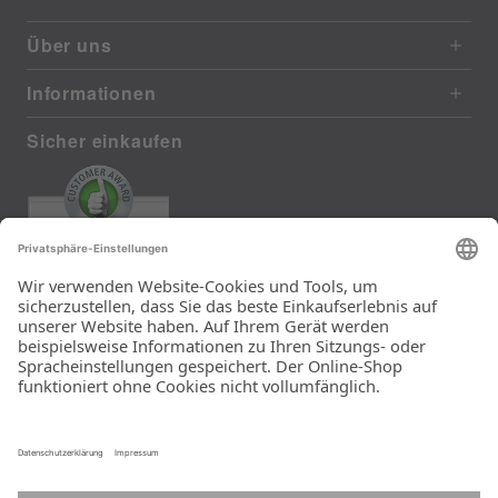
Über uns
Informationen
Sicher einkaufen
EXCELLENT
385 reviews from real customers
(last 12 months)
Total: 11283
Die Auswahl und die
Einfachheit der
Bestellung.
Ein Unternehmen der
Rid Stiftung.