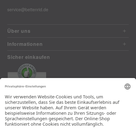
service@bettenrid.de
Über uns
Informationen
Sicher einkaufen
EXCELLENT
385 reviews from real customers
(last 12 months)
Total: 11283
Die Auswahl und die
Einfachheit der
Bestellung.