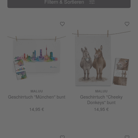
Filtern & Sortieren
Filtern & Sortieren
MALUU
MALUU
Geschirrtuch "München" bunt
Geschirrtuch "Cheeky
Donkeys" bunt
14,95 €
14,95 €