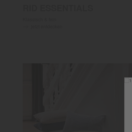
RID ESSENTIALS
Klassisch & fein
jetzt entdecken