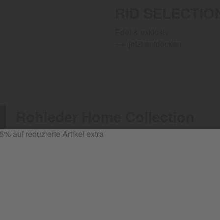
RID SELECTI
Edel & exklusiv
jetzt entdecken
Rohleder Home Collection
Rohleder steht für kompromisslose Qualität und sinnlich