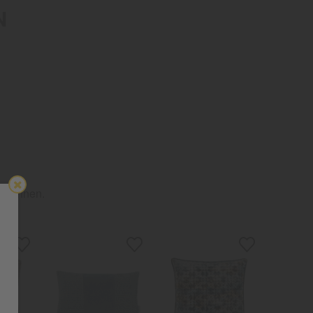
ON
es Wohnen.