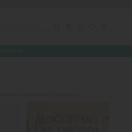
Wonach suchen Sie?
 ★ Aktionscode: EXTRA15
fakissen und besonderen Accessoires.