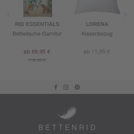
RID ESSENTIALS
LORENA
r
Bettwäsche-Garnitur
Kissenbezug
ab 69,95 €
ab 11,95 €
119,95 €