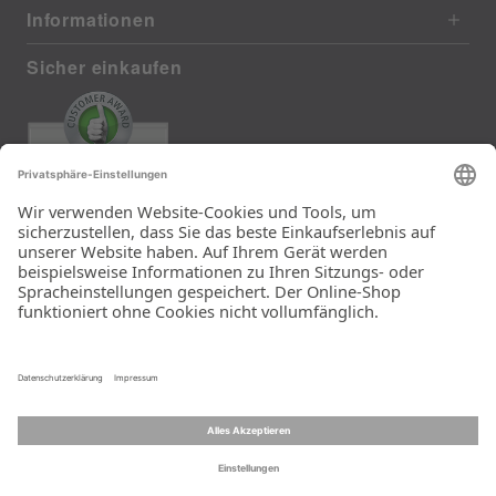
Informationen
Sicher einkaufen
EXCELLENT
385 reviews from real customers
(last 12 months)
Total: 11283
Die Auswahl und die
Einfachheit der
Bestellung.
Ein Unternehmen der
Rid Stiftung.