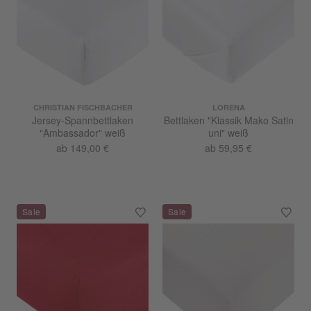
CHRISTIAN FISCHBACHER
LORENA
Jersey-Spannbettlaken
Bettlaken "Klassik Mako Satin
"Ambassador" weiß
uni" weiß
ab 149,00 €
ab 59,95 €