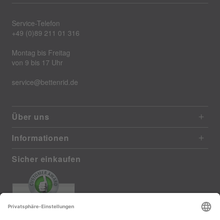
Service-Telefon
+49 (0)89 211 01 316
Montag bis Freitag
von 9 bis 17 Uhr
service@bettenrid.de
Über uns
Informationen
Sicher einkaufen
EXCELLENT