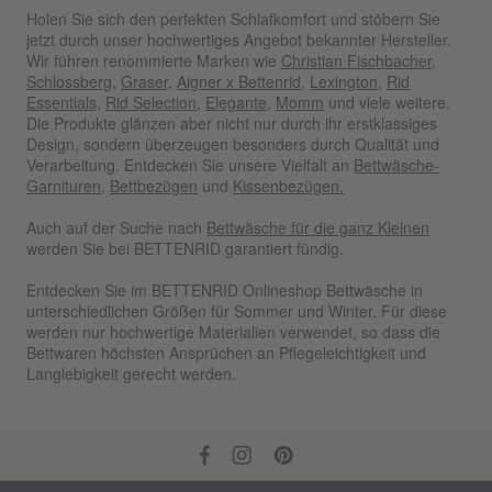
Holen Sie sich den perfekten Schlafkomfort und stöbern Sie
jetzt durch unser hochwertiges Angebot bekannter Hersteller.
Wir führen renommierte Marken wie
Christian Fischbacher
,
Schlossberg
,
Graser
,
Aigner x Bettenrid
,
Lexington
,
Rid
Essentials
,
Rid Selection
,
Elegante
,
Momm
und viele weitere.
Die Produkte glänzen aber nicht nur durch ihr erstklassiges
Design, sondern überzeugen besonders durch Qualität und
Verarbeitung. Entdecken Sie unsere Vielfalt an
Bettwäsche-
Garnituren
,
Bettbezügen
und
Kissenbezügen.
Auch auf der Suche nach
Bettwäsche für die ganz Kleinen
werden Sie bei BETTENRID garantiert fündig.
Entdecken Sie im BETTENRID Onlineshop Bettwäsche in
unterschiedlichen Größen für Sommer und Winter. Für diese
werden nur hochwertige Materialien verwendet, so dass die
Bettwaren höchsten Ansprüchen an Pflegeleichtigkeit und
Langlebigkeit gerecht werden.