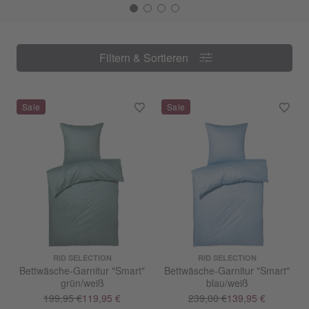
Filtern & Sortieren
Filtern & Sortieren
RID SELECTION
RID SELECTION
Bettwäsche-Garnitur "Smart"
Bettwäsche-Garnitur "Smart"
grün/weiß
blau/weiß
199,95 €
119,95 €
239,00 €
139,95 €