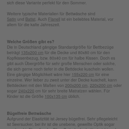
sich diese Variante perfekt für den Sommer.
Weitere typische Materialien für Bettwäsche sind
Satin
und
Batist
. Auch
Flanell
ist ein beliebtes Material, vor
allem für die kalte Jahreszeit.
Welche Größen gibt es?
Die in Deutschland gängige Standardgröße für Bettbezüge
beträgt
135x200 cm
für die Decke und 80x80 cm für den
Kopfkissenbezug, bzw. 80x40 cm für halbe Kissen. Doch es
gibt auch Übergröße für sehr große Menschen oder solche,
die sich gerne noch tiefer in die Bettdecke kuscheln wollen.
Eine gängige Möglichkeit wäre hier
155x220 cm
für eine
einzelne. Wer lieber zu zweit unter der Decke kuschelt, kann
Bettdecken mit den Maßen von
200x200 cm
,
220x200 cm
oder
sogar
240x220
cm für sehr breite Matratzen wählen. Für
Kinder ist die Größe
100x135 cm
üblich.
Bügelfreie Bettwäsche
Aufgrund der Elastizität ist Jersey bügelfrei. Sehr pflegeleicht
ist Seersucker, bei ihr ist die unebene, gewellte Optik sogar