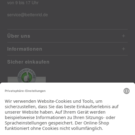
von 9 bis 17 Uhr
service@bettenrid.de
Über uns
Informationen
Sicher einkaufen
EXCELLENT
372 reviews from real customers
(last 12 months)
Total: 11290
Die Auswahl und die
Einfachheit der
Bestellung.