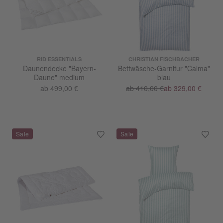
RID ESSENTIALS
CHRISTIAN FISCHBACHER
Daunendecke "Bayern-
Bettwäsche-Garnitur "Calma"
Daune" medium
blau
ab 499,00 €
ab 410,00 €
ab 329,00 €