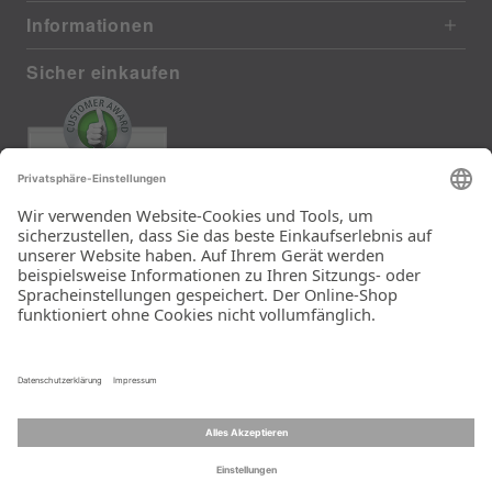
Informationen
Sicher einkaufen
EXCELLENT
372 reviews from real customers
(last 12 months)
Total: 11290
Die Auswahl und die
Einfachheit der
Bestellung.
Ein Unternehmen der
Rid Stiftung.