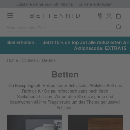
Gestalte deine Zukunft mit uns – Karriere entdecken.
Toggle
navigation
.
Jetzt 15% on top auf alle reduzierten Artikel erhalten.
Aktionscode: EXTRA15
Home
Schlafen
Betten
Betten
Ob Boxspringbett, Holzbett oder Schlafsofa: Welches Bett das
Richtige für Sie ist, richtet sich ganz nach Ihren
Schlafbedürfnissen. Wir beraten Sie dazu gerne und
beantworten all Ihre Fragen rund um das Thema genussvoll
Schlafen.