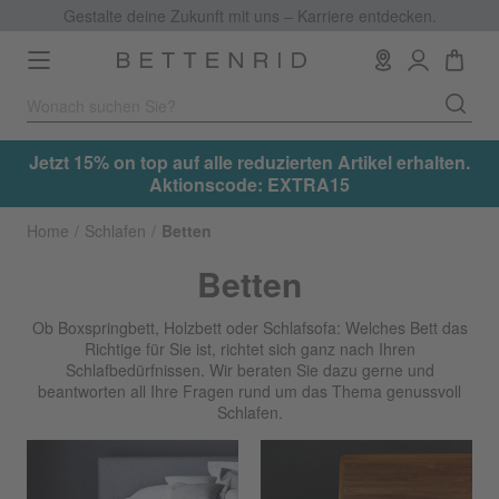
Gestalte deine Zukunft mit uns – Karriere entdecken.
Toggle
navigation
.
Jetzt 15% on top auf alle reduzierten Artikel erhalten.
Aktionscode: EXTRA15
Home
Schlafen
Betten
Betten
Ob Boxspringbett, Holzbett oder Schlafsofa: Welches Bett das
Richtige für Sie ist, richtet sich ganz nach Ihren
Schlafbedürfnissen. Wir beraten Sie dazu gerne und
beantworten all Ihre Fragen rund um das Thema genussvoll
Schlafen.