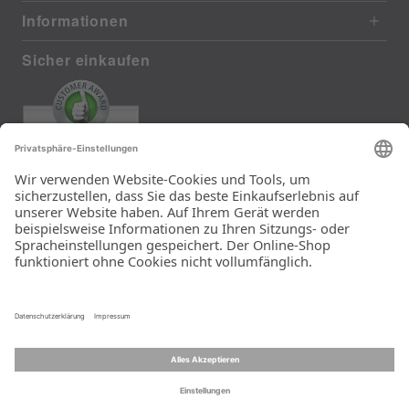
Informationen
Sicher einkaufen
EXCELLENT
373 reviews from real customers
(last 12 months)
Total: 11290
Die Auswahl und die
Einfachheit der
Bestellung.
Ein Unternehmen der
Rid Stiftung.