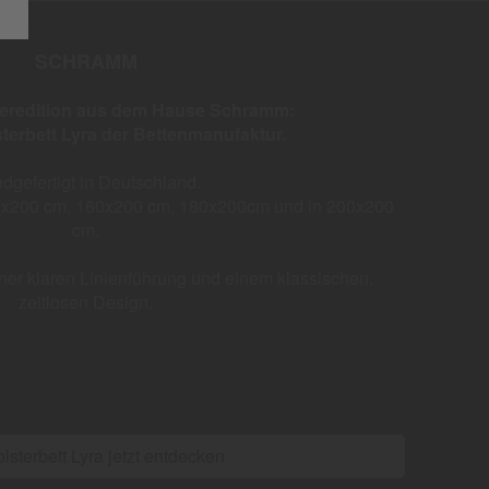
SCHRAMM
eredition aus dem Hause Schramm:
terbett Lyra der Bettenmanufaktur.
dgefertigt in Deutschland.
40x200 cm, 160x200 cm, 180x200cm und in 200x200
cm.
iner klaren Linienführung und einem klassischen,
zeitlosen Design.
lsterbett Lyra jetzt entdecken