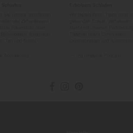
h Schlafen
Erholsam Schlafen
 Sie unsere natürlichen
Wir bieten Ihnen Tipps rund 
helfer wie Zirbenkissen,
gesunden Schlaf. Verbessern 
ende Raumdüfte oder
Nacht mit unseren Podcastfol
Reisekissen. Entspannt
Themen übers Einschlafen,
en Tag und Nacht.
Durchschlafen und Ausschlaf
n Accessoires
zu unserem Podcast
Newsletter