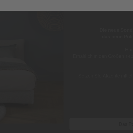
Die neue Sond
das neue Pols
Han
Erhältlich in den Größen 1
Setzen Sie Akzente
mit e
Das Po