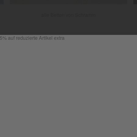
alle Betten von Schramm
Wir beraten Sie gerne!
auf der Suche nach dem Bett Ihrer Träume? Vereinbaren Sie ei
mit unseren Experten.
Termin buchen