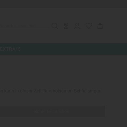
Wonach suchen Sie?
e: EXTRA15
ke
kann in dieser Zeit für erholsamen Schlaf sorgen
leichte Bettdecken