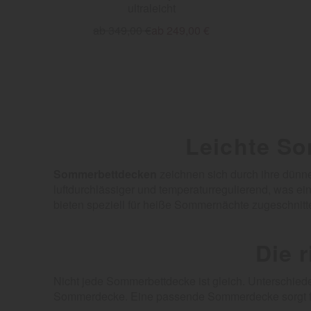
ultraleicht
ab 349,00 €
ab 249,00 €
Leichte So
Sommerbettdecken
zeichnen sich durch ihre dünne 
luftdurchlässiger und temperaturregulierend, was ei
bieten speziell für heiße Sommernächte zugeschni
Die 
Nicht jede Sommerbettdecke ist gleich. Unterschied
Sommerdecke. Eine passende Sommerdecke sorgt für