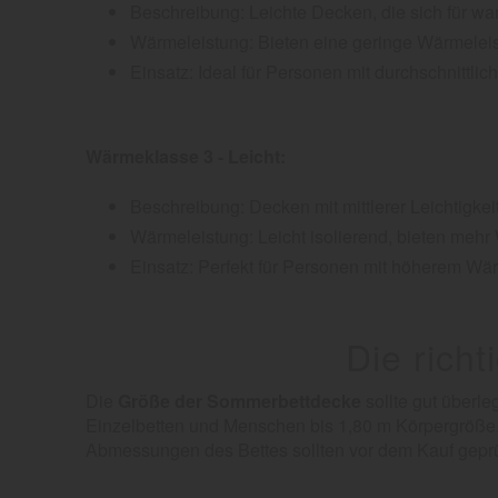
Beschreibung: Leichte Decken, die sich für 
Wärmeleistung: Bieten eine geringe Wärmeleis
Einsatz: Ideal für Personen mit durchschnitt
Wärmeklasse 3 - Leicht:
Beschreibung: Decken mit mittlerer Leichtigke
Wärmeleistung: Leicht isolierend, bieten mehr 
Einsatz: Perfekt für Personen mit höherem W
Die rich
Die
Größe der Sommerbettdecke
sollte gut überle
Einzelbetten und Menschen bis 1,80 m Körpergröße.
Abmessungen des Bettes sollten vor dem Kauf geprü