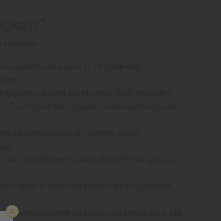
ecken?
n bestehen:
atmungsaktiv und sorgen für ein trockenes
affen.
htigkeit und hohe Isolationsfähigkeit. Sie bieten
ie Feuchtigkeit hervorragend abtransportieren und
mwolle bietet natürlichen Komfort und ist
aut.
al für heiße Sommernächte, da sie Feuchtigkeit gut
t. Seide ist leicht und sorgt für einen luxuriösen
d überdurchschnittlich haltbar und pflegeleicht. Sie