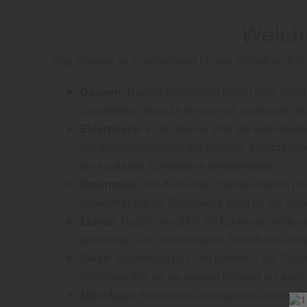
Welch
Das Material ist entscheidend für den Schlafkomfo
Daunen
: Daunenbettdecken bieten eine natürli
Schlafklima. Ideal für die warme Jahreszeit, d
Eiderdaune
: Eiderdaunen sind die exklusivste
ein unvergleichliches Schlafklima. Eiderdaune
ein trockenes Schlafklima gewährleisten.
Baumwolle
: Ein Allrounder, hautfreundlich, p
umweltfreundlich. Baumwolle sorgt für ein ang
Leinen
: Natürlicher Stoff mit kühlender Wirk
aufnehmen und ein trockenes Schlafklima förd
Seide
: Anschmiegsam und perfekt in der Feuchti
Schlafkomfort, da sie sowohl kühlend als auc
Mikrofaser
: Besonders atmungsaktiv, robust un