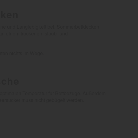
cken
giene und Langlebigkeit bei. Sommerbettdecken
an einem trockenen, staub- und
hten nichts im Wege.
sche
 optimalen Temperatur für Bettbezüge. Außerdem
eersucker muss nicht gebügelt werden.