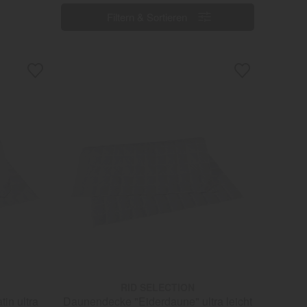
Filtern & Sortieren
Filtern & Sortieren
RID SELECTION
in ultra
Daunendecke "Eiderdaune" ultra leicht