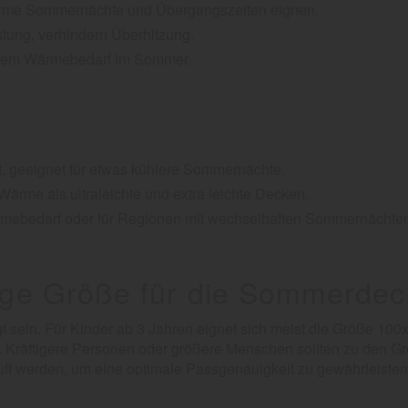
warme Sommernächte und Übergangszeiten eignen.
tung, verhindern Überhitzung.
lichem Wärmebedarf im Sommer.
it, geeignet für etwas kühlere Sommernächte.
Wärme als ultraleichte und extra leichte Decken.
ärmebedarf oder für Regionen mit wechselhaften Sommernächte
tige Größe für die Sommerdec
gt sein. Für Kinder ab 3 Jahren eignet sich meist die Größe 10
 Kräftigere Personen oder größere Menschen sollten zu den G
ft werden, um eine optimale Passgenauigkeit zu gewährleisten