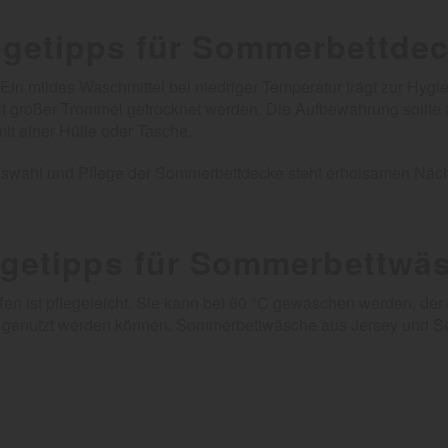
egetipps für Sommerbettde
 Ein mildes Waschmittel bei niedriger Temperatur trägt zur Hy
it großer Trommel getrocknet werden. Die Aufbewahrung sollte 
mit einer Hülle oder Tasche.
en Auswahl und Pflege der Sommerbettdecke steht erholsamen Näc
egetipps für Sommerbettwä
 ist pflegeleicht. Sie kann bei 60 °C gewaschen werden, der
der genutzt werden können. Sommerbettwäsche aus Jersey und S