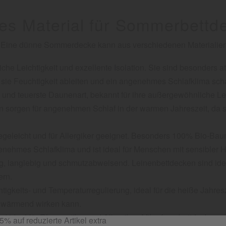
es Material für Sommerbettd
rt. Eine dünne Sommerdecke kann aus verschiedenen Materialie
che Leichtigkeit und exzellente Isolation. Sie sind besonders 
a sie Feuchtigkeit ableiten und ein angenehmes Schlafklima sch
 und teuerste Daunenart, bekannt für ihre außergewöhnliche Leic
n sorgen für angenehmen Schlaf in der warmen Jahreszeit, da s
flegeleicht und für Allergiker geeignet. Besonders 100% Bio-Bau
enehmes Schlafklima und ist ideal für Menschen mit sensibler H
ung, langlebig und schmutzabweisend. Leinenbettdecken sind ide
ern.
gkeits- und Temperaturregulierung, ideal für die heiße Jahreszei
h wärmend wirken kann.
d ideal für Rheumatiker und Allergiker. Mikrofaserbettdecken sin