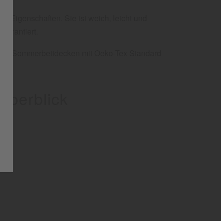
 Eigenschaften. Sie ist weich, leicht und
garantiert.
gibt. Sommerbettdecken mit Oeko-Tex Standard
Überblick