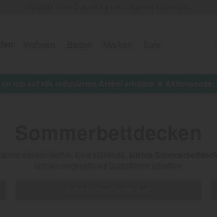
Gestalte deine Zukunft mit uns – Karriere entdecken.
fen
Wohnen
Baden
Marken
Sale
 on top auf alle reduzierten Artikel erhalten ★ Aktionscod
Sommerbettdecken
e Nächte werden heißer. Eine kühlende,
leichte Sommerbettdec
und ein angenehmes Schlafklima schaffen.
extra leichte Bettdecken