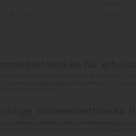
leicht"
ab 149,00 €
ab 649,00 €
mmerbettdecken für erhol
Beschaffenheit aus, die sie von Decken für den Frühling, Herbst
n wohltuendes Schlafgefühl garantiert. Marken wie RID Selecti
ttene Sommerbettdecken an.
richtige Sommerbettdecke f
e bei
Füllmaterial
,
Gewicht
,
Größe und Obermaterial
spielen e
 ein hervorragendes Schlafklima und unterstützt gesunden Sc