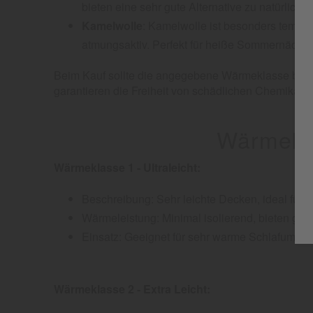
bieten eine sehr gute Alternative zu natürlichen
Kamelwolle
: Kamelwolle ist besonders temper
atmungsaktiv. Perfekt für heiße Sommernächte, 
Beim Kauf sollte die angegebene Wärmeklasse beac
garantieren die Freiheit von schädlichen Chemikalie
Wärmekla
Wärmeklasse 1 - Ultraleicht:
Beschreibung: Sehr leichte Decken, ideal für
Wärmeleistung: Minimal isolierend, bieten ge
Einsatz: Geeignet für sehr warme Schlafumgeb
Wärmeklasse 2 - Extra Leicht: