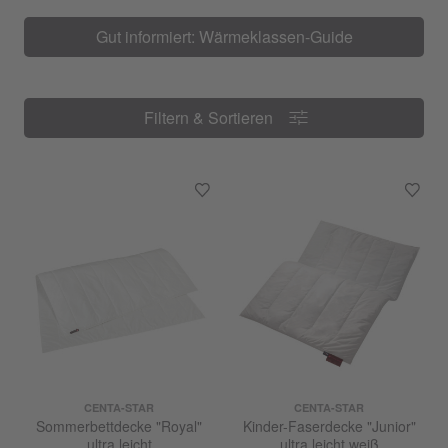
Gut informiert: Wärmeklassen-Guide
Filtern & Sortieren
Filtern & Sortieren
CENTA-STAR
CENTA-STAR
Sommerbettdecke "Royal"
Kinder-Faserdecke "Junior"
ultra leicht
ultra leicht weiß