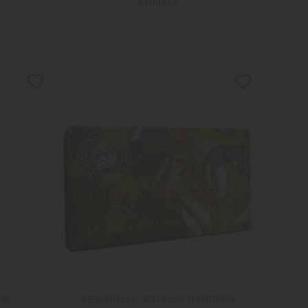
110,00 €
0,5 l (213,59 €/l)
CE
KEW ROYAL BOTANIC GARDENS