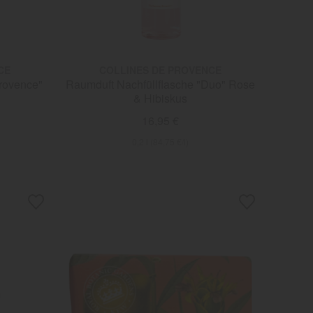
CE
COLLINES DE PROVENCE
rovence"
Raumduft Nachfüllflasche "Duo" Rose
& Hibiskus
16,95 €
0,2 l (84,75 €/l)