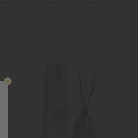
rovence"
Seife "Kew Gardens" Sandalwood und
Pink Pepper
11,95 €
0,24 kg (49,79 €/kg)