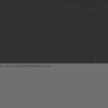
Raumduft Nachfüllflasche "P
Weisser Tee
18,95 €
0,2 l (94,75 €/l)