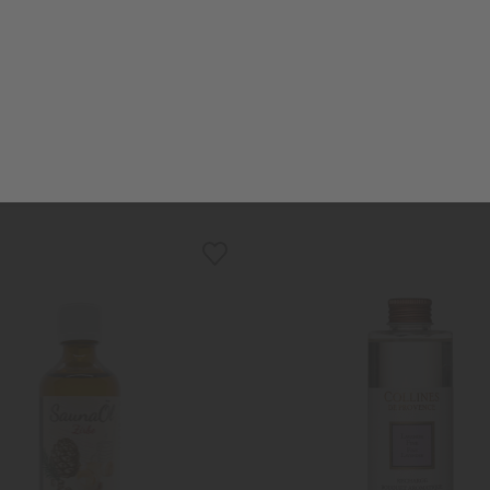
OLLINES DE PROVENCE
CULTI
rze "Provence" Weisser Tee
Raumduft "Cult
22,95 €
90,00 €
0,18 kg (127,50 €/kg)
1,0 l (90,00 €/l)