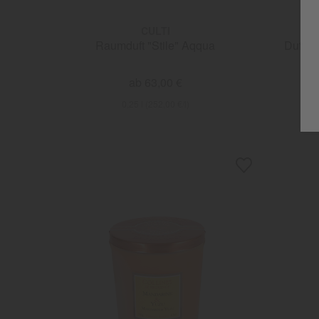
CULTI
C
Raumduft "Stile" Aqqua
Duftke
ab 63,00 €
0,25 l (252,00 €/l)