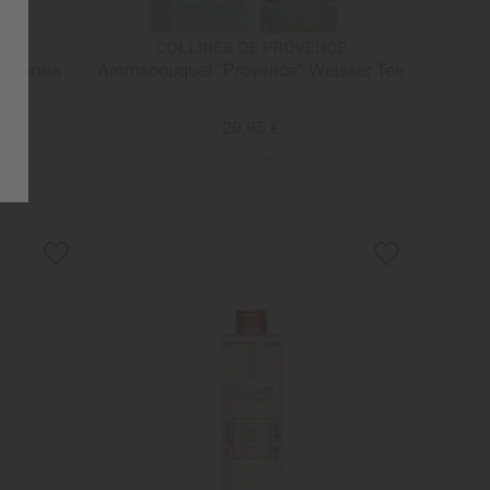
COLLINES DE PROVENCE
i" Refill Mediterranea
Aromabouquet "Provence" Weisser Tee
29,95 €
0,1 l (299,50 €/l)