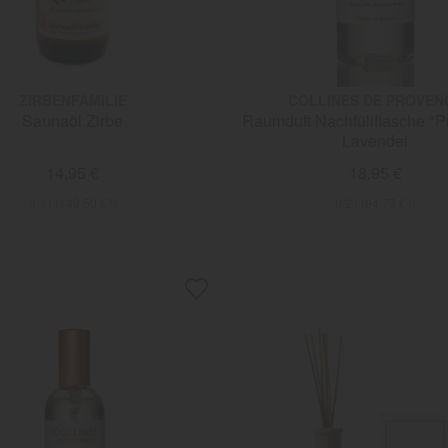
ZIRBENFAMILIE
COLLINES DE PROVEN
Saunaöl Zirbe
Raumduft Nachfüllflasche "P
Lavendel
14,95 €
18,95 €
0,1 l (149,50 €/l)
0,2 l (94,75 €/l)