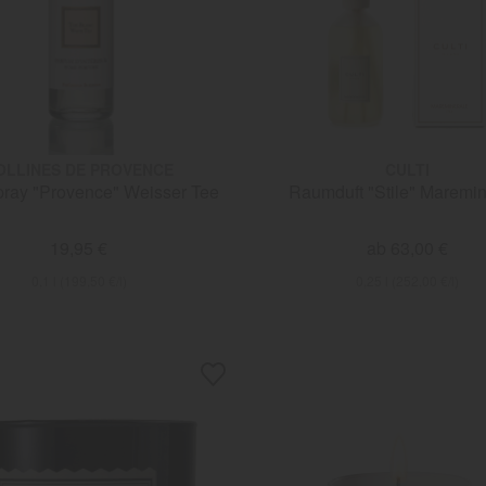
OLLINES DE PROVENCE
CULTI
ray "Provence" Weisser Tee
Raumduft "Stile" Maremin
19,95 €
ab 63,00 €
0,1 l (199,50 €/l)
0,25 l (252,00 €/l)