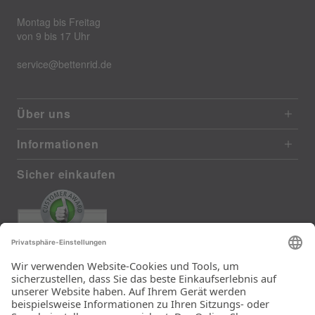
Montag bis Freitag
von 9 bis 17 Uhr
service@bettenrid.de
Über uns
Informationen
Sicher einkaufen
EXCELLENT
385 reviews from real customers
(last 12 months)
Total: 11283
Die Auswahl und die
Einfachheit der
Bestellung.