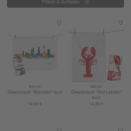
Filtern & Sortieren
Filtern & Sortieren
MALUU
MALUU
Geschirrtuch "München" bunt
Geschirrtuch "Red Lobster"
bunt
14,95 €
14,95 €