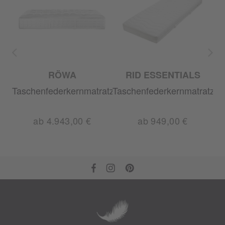
RÖWA
RID ESSENTIALS
Taschenfederkernmatratze
Taschenfederkernmatratze
Ta
ab 4.943,00 €
ab 949,00 €