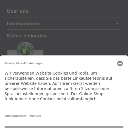
Über uns
Informationen
Sicher einkaufen
EXCELLENT
385 reviews from real customers
(last 12 months)
Total: 11283
Die Auswahl und die
Einfachheit der
Bestellung.
Ein Unternehmen der
Rid Stiftung.