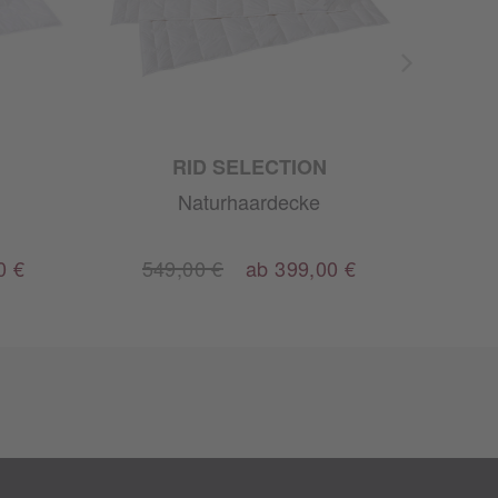
RID SELECTION
Naturhaardecke
0 €
549,00 €
ab 399,00 €
36