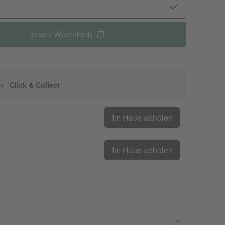
In den Warenkorb
n -
Click & Collect
Im Haus abholen
Im Haus abholen