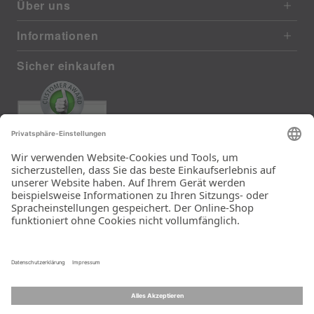
Über uns
Informationen
Sicher einkaufen
EXCELLENT
387 reviews from real customers
(last 12 months)
Total: 11280
Sehr schnelle Lieferung
mit DHL Der Lieferkarton
enthielt eine hübsche
Tasche genau in der
Größe des bestellten
Kopfkissens. Das Kissen
wurde also für den
Versand nicht geknickt.
Ein Unternehmen der
Rid Stiftung.