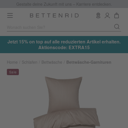
Gestalte deine Zukunft mit uns – Karriere entdecken.
Toggle
navigation
.
Jetzt 15% on top auf alle reduzierten Artikel erhalten.
Aktionscode: EXTRA15
Home
Schlafen
Bettwäsche
Bettwäsche-Garnituren