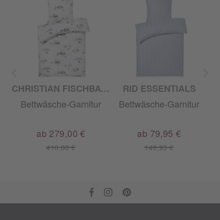
CHRISTIAN FISCHBACHER
RID ESSENTIALS
r
Bettwäsche-Garnitur
Bettwäsche-Garnitur
ab 279,00 €
ab 79,95 €
410,00 €
149,95 €