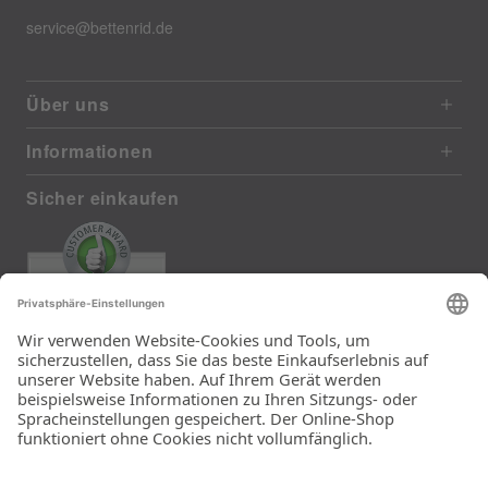
service@bettenrid.de
Über uns
Informationen
Sicher einkaufen
EXCELLENT
385 reviews from real customers
(last 12 months)
Total: 11283
Die Auswahl und die
Einfachheit der
Bestellung.