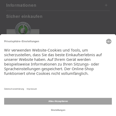
Informationen
Sicher einkaufen
EXCELLENT
385 reviews from real customers
(last 12 months)
Total: 11283
Die Auswahl und die
Einfachheit der
Bestellung.
Ein Unternehmen der
Rid Stiftung.