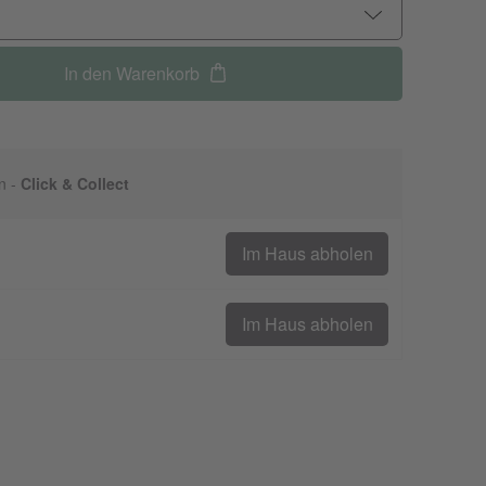
In den Warenkorb
n -
Click & Collect
Im Haus abholen
Im Haus abholen