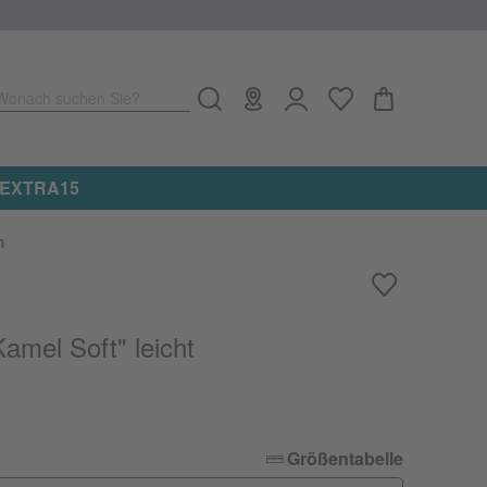
Wonach suchen Sie?
Jetzt 15% on top auf alle reduzierten Artikel er
n
amel Soft" leicht
Größentabelle