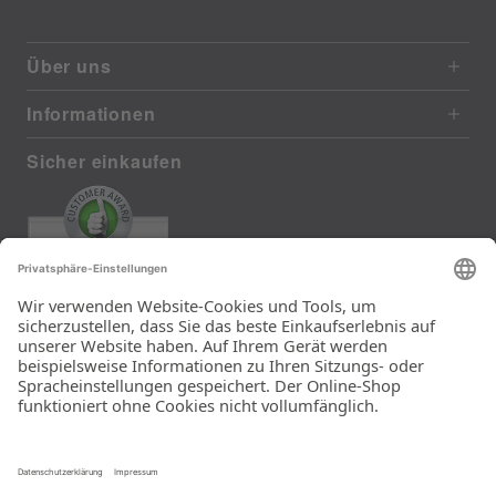
Über uns
Informationen
Sicher einkaufen
EXCELLENT
385 reviews from real customers
(last 12 months)
Total: 11283
Die Auswahl und die
Einfachheit der
Bestellung.
Ein Unternehmen der
Rid Stiftung.