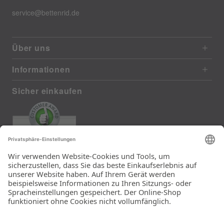
service@bettenrid.de
Über uns
Informationen
Sicher einkaufen
EXCELLENT
372 reviews from real customers
(last 12 months)
Total: 11290
Die Auswahl und die
Einfachheit der
Bestellung.